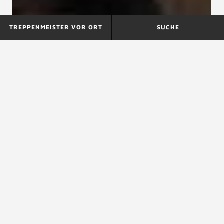
TREPPENMEISTER VOR ORT
SUCHE
DIN 18064
DIN 18069
DIN 18065
DIN 18065, Gebäudetreppen – Begriffe,
Messregeln, Hauptmaße
Die DIN 18065 ist die wichtigste Regel für die Maße
von
Treppen
im deutschen Wohnungsbau und enthält
alle Mindest- bzw. Höchstmaße für Treppen, mit
Ausnahme von statisch bedingten
Materialdimensionen. Die DIN 18065 ist in der