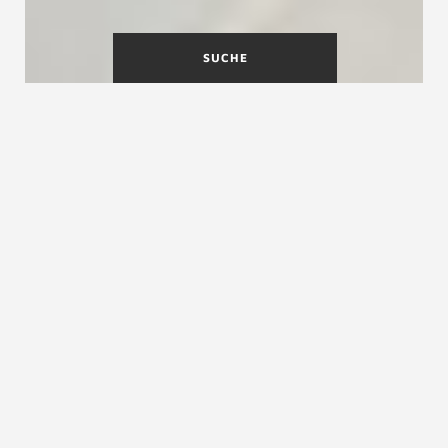
SUCHE
Holzgeländer für
Innentreppen?
Treppengeländer aus massivem Holz lassen sich
hervorragend in das Gesamtbild der Treppe
integrieren. Geländer aus Holz werden auch
gerne in der Treppenrenovierung verwendet.
Den Ausführung sind kaum Grenzen gesetzt:
viele Holzarten und Oberflächen stehen passend
zur Vielzahl an Treppenvarianten zur Wahl.
Informieren Sie sich über die
Holzgeländervarianten.