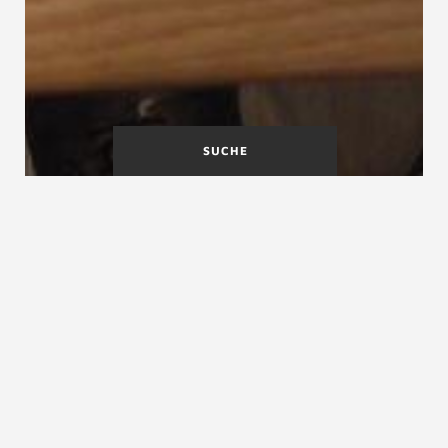
SUCHE
A
B
C
D
E
F
G
H
I
J
K
L
M
N
O
P
Q
R
S
T
U
V
W
X
Y
Z