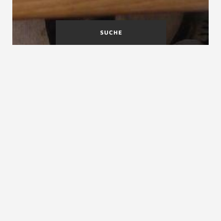
SUCHE
Vertragsordnung für
Verziehen
Bauleistungen
Verwendbarkeit im Einzelfall
siehe Zustimmung im Einzelfall
ZURÜCK ZUM LEXIKON
NACH OBEN