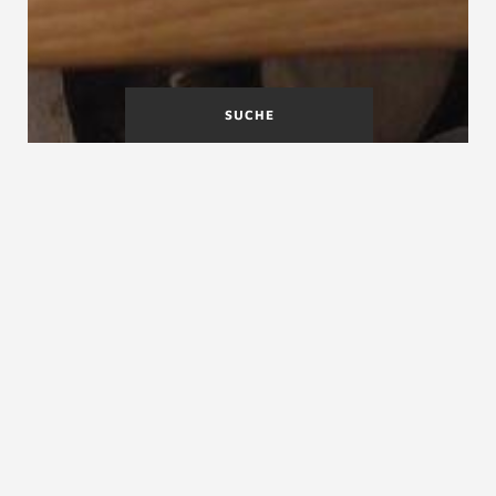
SUCHE
Tragbolzentreppe
Tragholm
Definition
Tragender Handlauf
Tragender Handlauf
Der tragende Handlauf ist ein wichtiger
Konstruktionsteil der
geländertragenden Treppe
.
Tragende Handläufe bilden auf der Lichtseite von