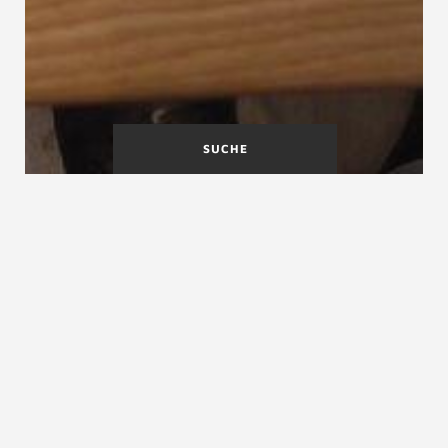
SUCHE
DIN 68368
DIN EN ISO 14122-3-2001
Laubschnittholz für
Treppenbau
DIN Deutsches Institut für Normung e.V.
DIN Deutsches Institut für Normung e.V., DIN-
Institut