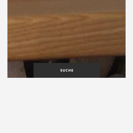
SUCHE
Balkentreppen
Balustrade
Baluster
Ein Baluster ist eine verzierte Säule eines Geländers.