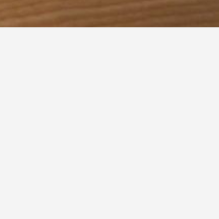
Arbeitsstättenverordnung
Die Arbeitsstättenverordnung legt für Österreich d