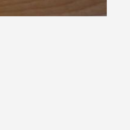
ASI Austrian Standards Institute
ie Anforderungen an Arbeitsstätten fest. Die